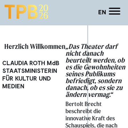
EN
Cornelius „Corny“ Littmann
Herzlich Willkommen
„Das Theater darf
nicht danach
beurteilt werden, ob
CLAUDIA ROTH
MdB
es die Gewohnheiten
STAATSMINISTERIN
seines Publikums
FÜR KULTUR UND
befriedigt, sondern
MEDIEN
danach, ob es sie zu
ändern vermag.“
Bertolt Brecht
beschreibt die
innovative Kraft des
Schauspiels, die nach