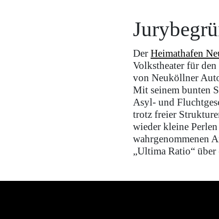
Jurybegr
Der
Heimathafen Ne
Volkstheater für den
von Neuköllner Auto
Mit seinem bunten S
Asyl- und Fluchtgesc
trotz freier Struktu
wieder kleine Perlen
wahrgenommenen Arbe
„Ultima Ratio“ über 