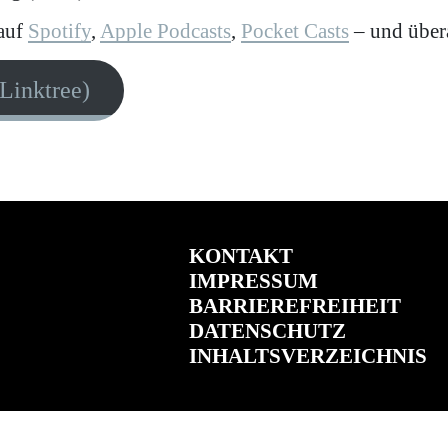
 auf
Spotify
,
Apple Podcasts
,
Pocket Casts
– und übera
Linktree)
KONTAKT
IMPRESSUM
BARRIEREFREIHEIT
DATENSCHUTZ
INHALTSVERZEICHNIS